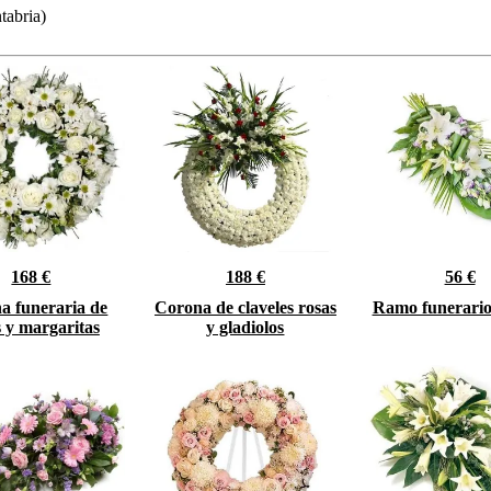
tabria)
168 €
188 €
56 €
a funeraria de
Corona de claveles rosas
Ramo funerario
s y margaritas
y gladiolos