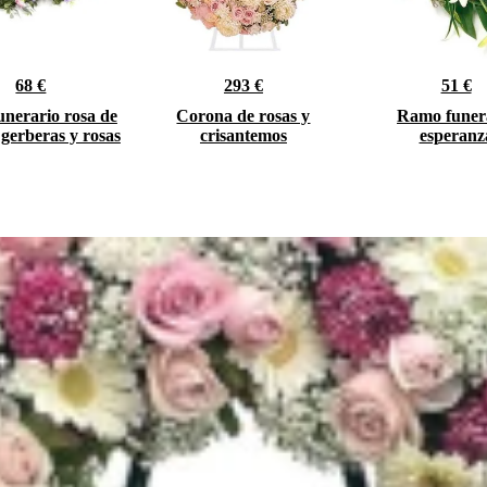
68 €
293 €
51 €
unerario rosa de
Corona de rosas y
Ramo funer
 gerberas y rosas
crisantemos
esperanz