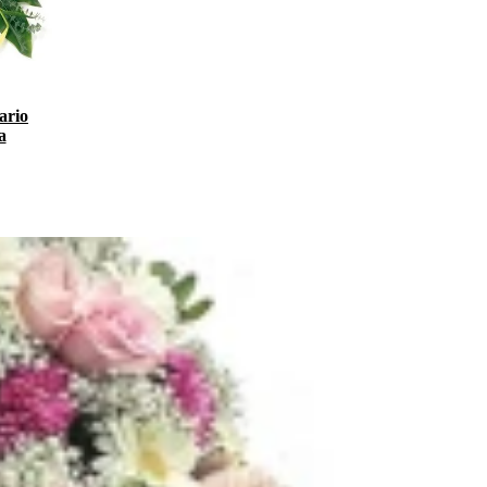
ario
a