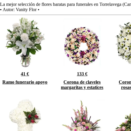
La mejor selección de flores baratas para funerales en Torrelavega (Can
•
Autor:
Vanity Flor
•
41 €
133 €
Ramo funerario apoyo
Corona de claveles
Coron
margaritas y estatices
rosa