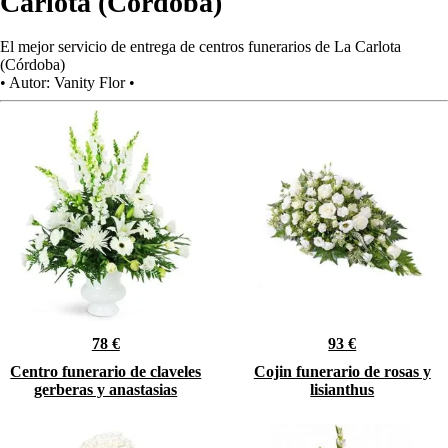
Carlota (Córdoba)
El mejor servicio de entrega de centros funerarios de La Carlota
(Córdoba)
•
Autor:
Vanity Flor
•
78 €
93 €
Centro funerario de claveles
Cojin funerario de rosas y
gerberas y anastasias
lisianthus