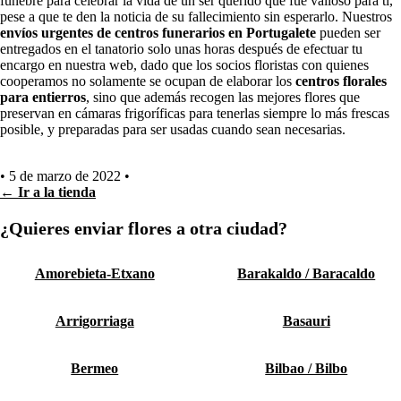
fúnebre para celebrar la vida de un ser querido que fue valioso para ti,
pese a que te den la noticia de su fallecimiento sin esperarlo. Nuestros
envíos urgentes de centros funerarios en Portugalete
pueden ser
entregados en el tanatorio solo unas horas después de efectuar tu
encargo en nuestra web, dado que los socios floristas con quienes
cooperamos no solamente se ocupan de elaborar los
centros florales
para entierros
, sino que además recogen las mejores flores que
preservan en cámaras frigoríficas para tenerlas siempre lo más frescas
posible, y preparadas para ser usadas cuando sean necesarias.
•
5 de marzo de 2022
•
← Ir a la tienda
¿Quieres enviar flores a otra ciudad?
Amorebieta-Etxano
Barakaldo / Baracaldo
Arrigorriaga
Basauri
Bermeo
Bilbao / Bilbo