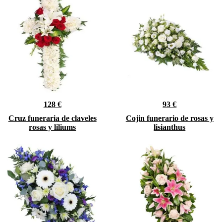
128 €
93 €
Cruz funeraria de claveles
Cojin funerario de rosas y
rosas y liliums
lisianthus