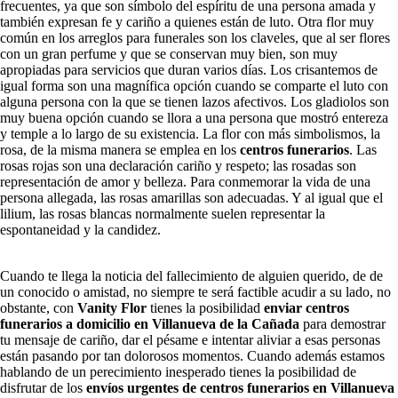
frecuentes, ya que son símbolo del espíritu de una persona amada y
también expresan fe y cariño a quienes están de luto. Otra flor muy
común en los arreglos para funerales son los claveles, que al ser flores
con un gran perfume y que se conservan muy bien, son muy
apropiadas para servicios que duran varios días. Los crisantemos de
igual forma son una magnífica opción cuando se comparte el luto con
alguna persona con la que se tienen lazos afectivos. Los gladiolos son
muy buena opción cuando se llora a una persona que mostró entereza
y temple a lo largo de su existencia. La flor con más simbolismos, la
rosa, de la misma manera se emplea en los
centros funerarios
. Las
rosas rojas son una declaración cariño y respeto; las rosadas son
representación de amor y belleza. Para conmemorar la vida de una
persona allegada, las rosas amarillas son adecuadas. Y al igual que el
lilium, las rosas blancas normalmente suelen representar la
espontaneidad y la candidez.
Cuando te llega la noticia del fallecimiento de alguien querido, de de
un conocido o amistad, no siempre te será factible acudir a su lado, no
obstante, con
Vanity Flor
tienes la posibilidad
enviar centros
funerarios a domicilio en Villanueva de la Cañada
para demostrar
tu mensaje de cariño, dar el pésame e intentar aliviar a esas personas
están pasando por tan dolorosos momentos. Cuando además estamos
hablando de un perecimiento inesperado tienes la posibilidad de
disfrutar de los
envíos urgentes de centros funerarios en Villanueva