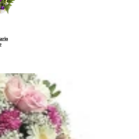
ario
e