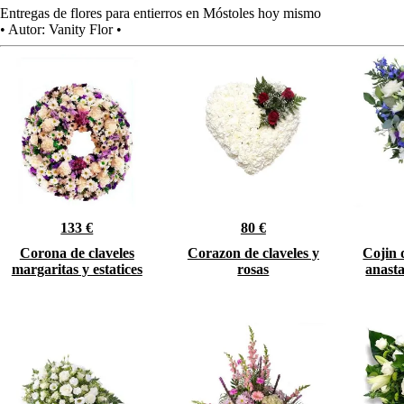
Entregas de flores para entierros en Móstoles hoy mismo
•
Autor:
Vanity Flor
•
133 €
80 €
Corona de claveles
Corazon de claveles y
Cojin 
margaritas y estatices
rosas
anasta