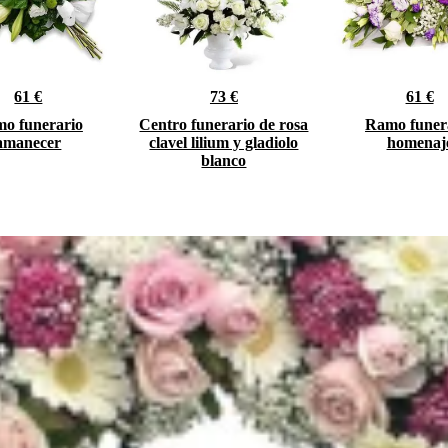
61 €
73 €
61 €
o funerario
Centro funerario de rosa
Ramo funer
amanecer
clavel lilium y gladiolo
homenaj
blanco