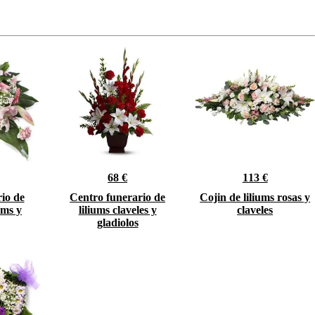
68 €
113 €
io de
Centro funerario de
Cojin de liliums rosas y
ums y
liliums claveles y
claveles
gladiolos