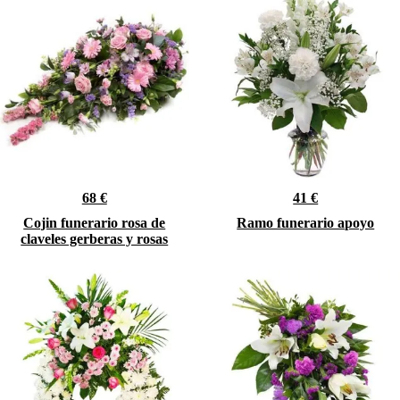
68 €
41 €
Cojin funerario rosa de
Ramo funerario apoyo
claveles gerberas y rosas