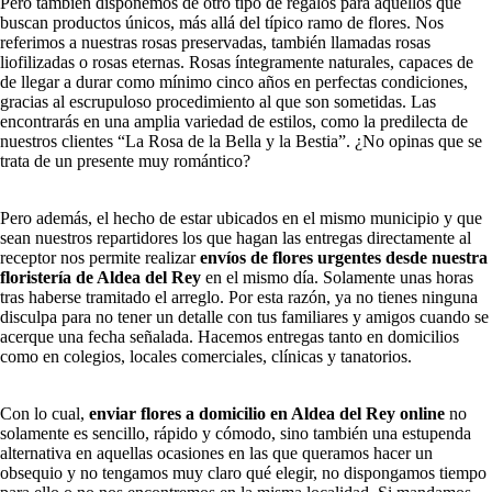
Pero también disponemos de otro tipo de regalos para aquellos que
buscan productos únicos, más allá del típico ramo de flores. Nos
referimos a nuestras rosas preservadas, también llamadas rosas
liofilizadas o rosas eternas. Rosas íntegramente naturales, capaces de
de llegar a durar como mínimo cinco años en perfectas condiciones,
gracias al escrupuloso procedimiento al que son sometidas. Las
encontrarás en una amplia variedad de estilos, como la predilecta de
nuestros clientes “La Rosa de la Bella y la Bestia”. ¿No opinas que se
trata de un presente muy romántico?
Pero además, el hecho de estar ubicados en el mismo municipio y que
sean nuestros repartidores los que hagan las entregas directamente al
receptor nos permite realizar
envíos de flores urgentes desde nuestra
floristería de Aldea del Rey
en el mismo día. Solamente unas horas
tras haberse tramitado el arreglo. Por esta razón, ya no tienes ninguna
disculpa para no tener un detalle con tus familiares y amigos cuando se
acerque una fecha señalada. Hacemos entregas tanto en domicilios
como en colegios, locales comerciales, clínicas y tanatorios.
Con lo cual,
enviar flores a domicilio en Aldea del Rey online
no
solamente es sencillo, rápido y cómodo, sino también una estupenda
alternativa en aquellas ocasiones en las que queramos hacer un
obsequio y no tengamos muy claro qué elegir, no dispongamos tiempo