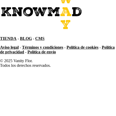
TIENDA
-
BLOG
-
CMS
Aviso legal
-
Términos y condiciones
-
Política de cookies
-
Política
de privacidad
-
Política de envío
© 2025 Vanity Flor.
Todos los derechos reservados.