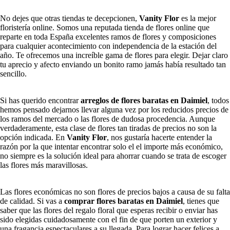
No dejes que otras tiendas te decepcionen,
Vanity Flor
es la mejor
floristería online. Somos una reputada tienda de flores online que
reparte en toda España excelentes ramos de flores y composiciones
para cualquier acontecimiento con independencia de la estación del
año. Te ofrecemos una increíble gama de flores para elegir. Dejar claro
tu aprecio y afecto enviando un bonito ramo jamás había resultado tan
sencillo.
Si has querido encontrar
arreglos de flores baratas en Daimiel
, todos
hemos pensado dejarnos llevar alguna vez por los reducidos precios de
los ramos del mercado o las flores de dudosa procedencia. Aunque
verdaderamente, esta clase de flores tan tiradas de precios no son la
opción indicada. En
Vanity Flor
, nos gustaría hacerte entender la
razón por la que intentar encontrar solo el el importe más económico,
no siempre es la solución ideal para ahorrar cuando se trata de escoger
las flores más maravillosas.
Las flores económicas no son flores de precios bajos a causa de su falta
de calidad. Si vas a
comprar flores baratas en Daimiel
, tienes que
saber que las flores del regalo floral que esperas recibir o enviar has
sido elegidas cuidadosamente con el fin de que porten un exterior y
una fragancia espectaculares a su llegada. Para lograr hacer felices a