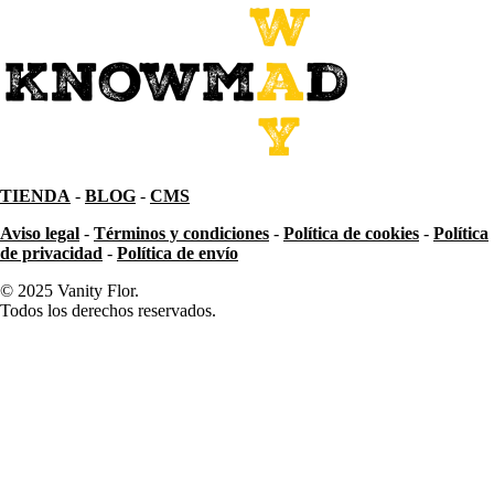
TIENDA
-
BLOG
-
CMS
Aviso legal
-
Términos y condiciones
-
Política de cookies
-
Política
de privacidad
-
Política de envío
© 2025 Vanity Flor.
Todos los derechos reservados.